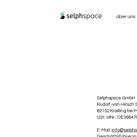
über uns
Selphspace GmbH
Rudolf-von-Hirsch S
82152 Krailling bei
USt. IdNr.: DE3664
E-Mail:
info@selph
Geschäftsführer:in