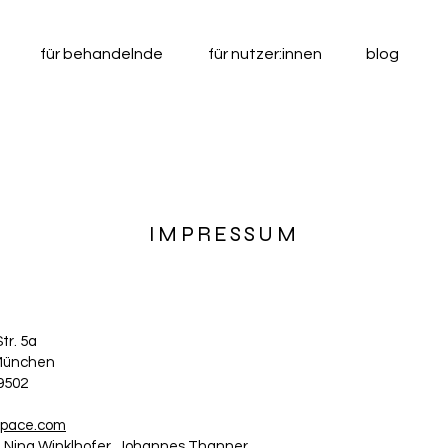
für behandelnde
für nutzer:innen
blog
IMPRESSUM
tr. 5a
 München
79502
space.com
: Nina Winklhofer, Johannes Thanner