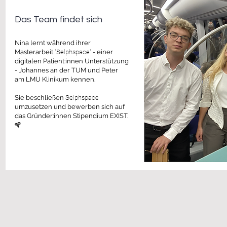
Das Team findet sich
Nina lernt
während ihrer
Masterarbeit
"Selphspace"
- einer
digitalen P
atient:inn
en Unterstützung
- Johannes an d
er TUM und Peter
am LMU Klinikum kennen.
Sie beschließen
Selphspace
umzuset
zen und bewerben sich auf
das Gründer:innen Stipendium EXIST.
🪇