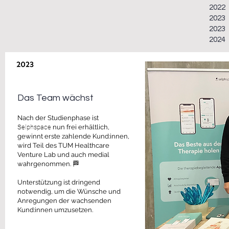
2022
2023
2023
2024
Das Team wächst
Nach der Studienphase ist
Selphspace
nun frei erhältlich,
gewinnt erste zahlende Kund:innen,
wird
Teil
des TU
M Healthcare
Ve
nture Lab und auch medial
wahrgenommen.
🏁
Unterstützung ist dringend
notwendig, um die Wünsche und
Anregungen der wachsenden
Kund:innen umzuse
tzen.