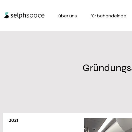
über uns
für behandelnde
Gründungss